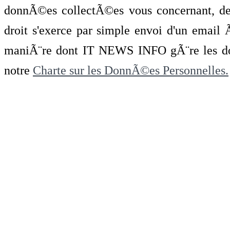
donnÃ©es collectÃ©es vous concernant, de 
droit s'exerce par simple envoi d'un emai
maniÃ¨re dont IT NEWS INFO gÃ¨re les do
notre
Charte sur les DonnÃ©es Personnelles.