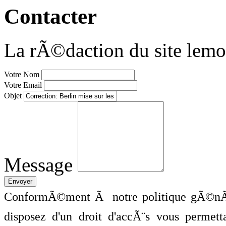
Contacter
La rÃ©daction du site lemo
Votre Nom
Votre Email
Objet
Message
ConformÃ©ment Ã notre politique gÃ©nÃ©
disposez d'un droit d'accÃ¨s vous perme