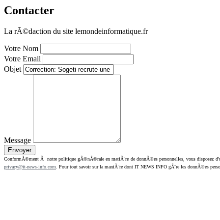
Contacter
La rÃ©daction du site lemondeinformatique.fr
Votre Nom
Votre Email
Objet
Message
ConformÃ©ment Ã notre politique gÃ©nÃ©rale en matiÃ¨re de donnÃ©es personnelles, vous disposez d'un dr
privacy@it-news-info.com
. Pour tout savoir sur la maniÃ¨re dont IT NEWS INFO gÃ¨re les donnÃ©es perso