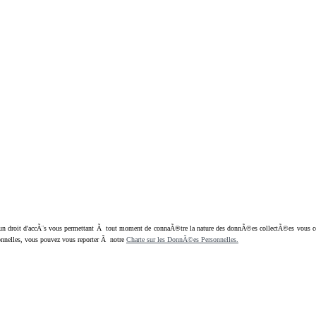
oit d'accÃ¨s vous permettant Ã tout moment de connaÃ®tre la nature des donnÃ©es collectÃ©es vous concern
nnelles, vous pouvez vous reporter Ã notre
Charte sur les DonnÃ©es Personnelles.