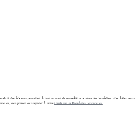
oit d'accÃ¨s vous permettant Ã tout moment de connaÃ®tre la nature des donnÃ©es collectÃ©es vous concern
nnelles, vous pouvez vous reporter Ã notre
Charte sur les DonnÃ©es Personnelles.