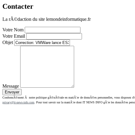
Contacter
La rÃ©daction du site lemondeinformatique.fr
Votre Nom
Votre Email
Objet
Message
ConformÃ©ment Ã notre politique gÃ©nÃ©rale en matiÃ¨re de donnÃ©es personnelles, vous disposez d'un dr
privacy@it-news-info.com
. Pour tout savoir sur la maniÃ¨re dont IT NEWS INFO gÃ¨re les donnÃ©es perso