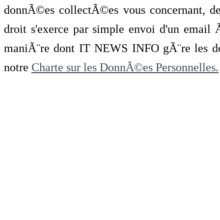
donnÃ©es collectÃ©es vous concernant, de 
droit s'exerce par simple envoi d'un emai
maniÃ¨re dont IT NEWS INFO gÃ¨re les do
notre
Charte sur les DonnÃ©es Personnelles.