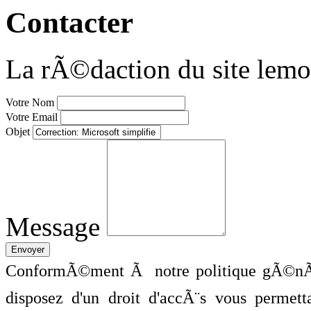
Contacter
La rÃ©daction du site lemo
Votre Nom
Votre Email
Objet
Message
ConformÃ©ment Ã notre politique gÃ©nÃ©
disposez d'un droit d'accÃ¨s vous perme