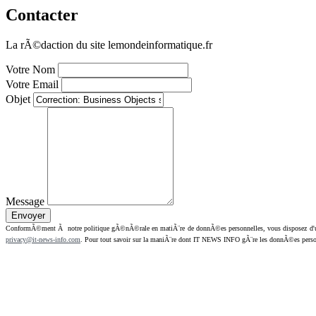
Contacter
La rÃ©daction du site lemondeinformatique.fr
Votre Nom
Votre Email
Objet
Message
ConformÃ©ment Ã notre politique gÃ©nÃ©rale en matiÃ¨re de donnÃ©es personnelles, vous disposez d'un dr
privacy@it-news-info.com
. Pour tout savoir sur la maniÃ¨re dont IT NEWS INFO gÃ¨re les donnÃ©es perso