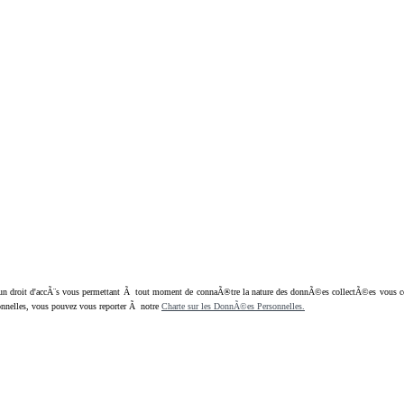
oit d'accÃ¨s vous permettant Ã tout moment de connaÃ®tre la nature des donnÃ©es collectÃ©es vous concern
nnelles, vous pouvez vous reporter Ã notre
Charte sur les DonnÃ©es Personnelles.