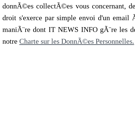
donnÃ©es collectÃ©es vous concernant, de 
droit s'exerce par simple envoi d'un emai
maniÃ¨re dont IT NEWS INFO gÃ¨re les do
notre
Charte sur les DonnÃ©es Personnelles.