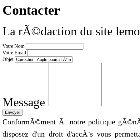
Contacter
La rÃ©daction du site lemo
Votre Nom
Votre Email
Objet
Message
ConformÃ©ment Ã notre politique gÃ©nÃ©
disposez d'un droit d'accÃ¨s vous perme