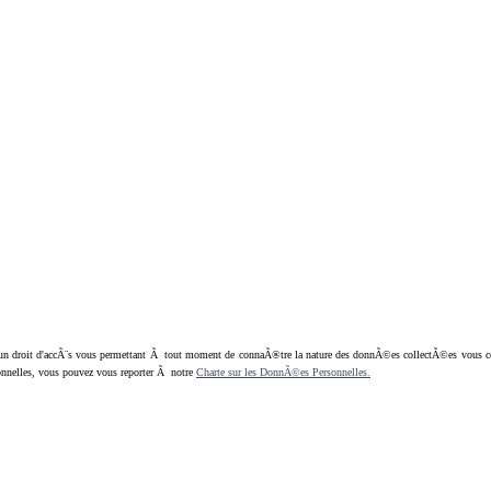
oit d'accÃ¨s vous permettant Ã tout moment de connaÃ®tre la nature des donnÃ©es collectÃ©es vous concern
nnelles, vous pouvez vous reporter Ã notre
Charte sur les DonnÃ©es Personnelles.