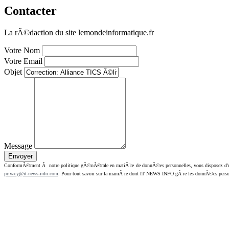
Contacter
La rÃ©daction du site lemondeinformatique.fr
Votre Nom
Votre Email
Objet
Message
ConformÃ©ment Ã notre politique gÃ©nÃ©rale en matiÃ¨re de donnÃ©es personnelles, vous disposez d'un dr
privacy@it-news-info.com
. Pour tout savoir sur la maniÃ¨re dont IT NEWS INFO gÃ¨re les donnÃ©es perso