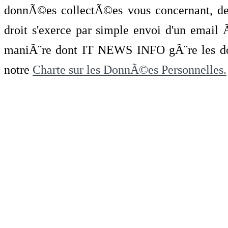
donnÃ©es collectÃ©es vous concernant, de 
droit s'exerce par simple envoi d'un emai
maniÃ¨re dont IT NEWS INFO gÃ¨re les do
notre
Charte sur les DonnÃ©es Personnelles.