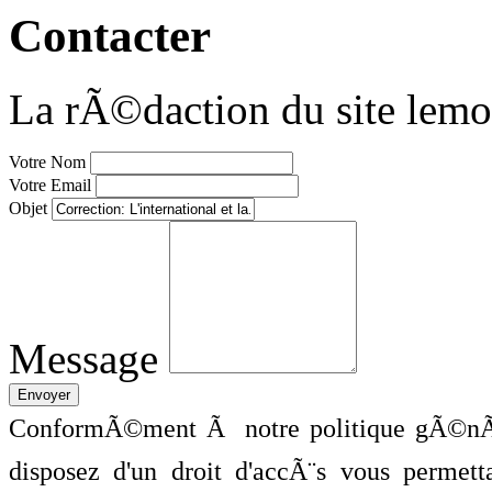
Contacter
La rÃ©daction du site lemo
Votre Nom
Votre Email
Objet
Message
ConformÃ©ment Ã notre politique gÃ©nÃ©
disposez d'un droit d'accÃ¨s vous perme