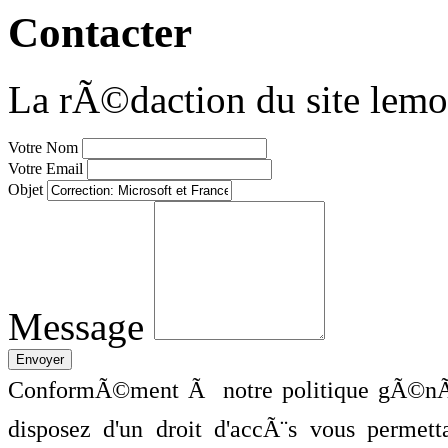
Contacter
La rÃ©daction du site lemo
Votre Nom
Votre Email
Objet
Message
ConformÃ©ment Ã notre politique gÃ©nÃ©
disposez d'un droit d'accÃ¨s vous perme