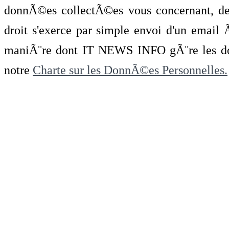
donnÃ©es collectÃ©es vous concernant, de 
droit s'exerce par simple envoi d'un emai
maniÃ¨re dont IT NEWS INFO gÃ¨re les do
notre
Charte sur les DonnÃ©es Personnelles.