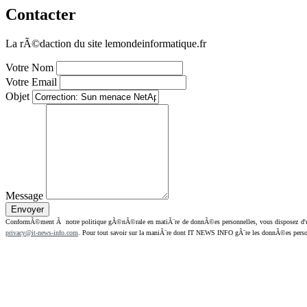
Contacter
La rÃ©daction du site lemondeinformatique.fr
Votre Nom
Votre Email
Objet
Message
ConformÃ©ment Ã notre politique gÃ©nÃ©rale en matiÃ¨re de donnÃ©es personnelles, vous disposez d'un dr
privacy@it-news-info.com
. Pour tout savoir sur la maniÃ¨re dont IT NEWS INFO gÃ¨re les donnÃ©es perso