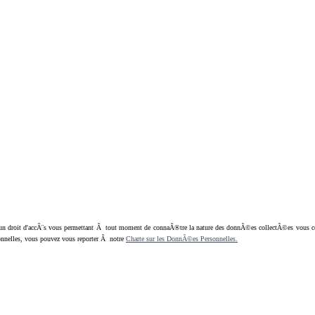
oit d'accÃ¨s vous permettant Ã tout moment de connaÃ®tre la nature des donnÃ©es collectÃ©es vous concern
nnelles, vous pouvez vous reporter Ã notre
Charte sur les DonnÃ©es Personnelles.