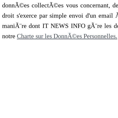
donnÃ©es collectÃ©es vous concernant, de 
droit s'exerce par simple envoi d'un emai
maniÃ¨re dont IT NEWS INFO gÃ¨re les do
notre
Charte sur les DonnÃ©es Personnelles.