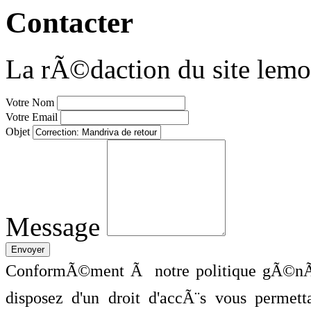
Contacter
La rÃ©daction du site lemo
Votre Nom
Votre Email
Objet
Message
ConformÃ©ment Ã notre politique gÃ©nÃ©
disposez d'un droit d'accÃ¨s vous perme