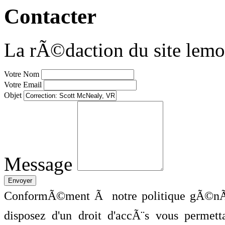
Contacter
La rÃ©daction du site lemo
Votre Nom
Votre Email
Objet
Message
ConformÃ©ment Ã notre politique gÃ©nÃ©
disposez d'un droit d'accÃ¨s vous perme