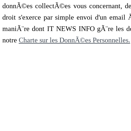
donnÃ©es collectÃ©es vous concernant, de 
droit s'exerce par simple envoi d'un emai
maniÃ¨re dont IT NEWS INFO gÃ¨re les do
notre
Charte sur les DonnÃ©es Personnelles.