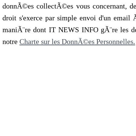
donnÃ©es collectÃ©es vous concernant, de 
droit s'exerce par simple envoi d'un emai
maniÃ¨re dont IT NEWS INFO gÃ¨re les do
notre
Charte sur les DonnÃ©es Personnelles.