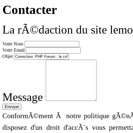
Contacter
La rÃ©daction du site lemo
Votre Nom
Votre Email
Objet
Message
ConformÃ©ment Ã notre politique gÃ©nÃ©
disposez d'un droit d'accÃ¨s vous perme