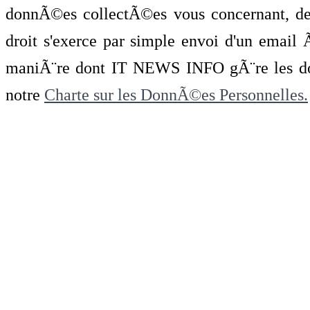
donnÃ©es collectÃ©es vous concernant, de 
droit s'exerce par simple envoi d'un emai
maniÃ¨re dont IT NEWS INFO gÃ¨re les do
notre
Charte sur les DonnÃ©es Personnelles.