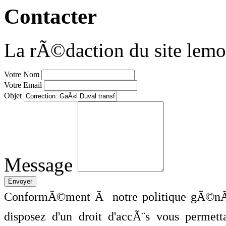
Contacter
La rÃ©daction du site lemo
Votre Nom
Votre Email
Objet
Message
ConformÃ©ment Ã notre politique gÃ©nÃ©
disposez d'un droit d'accÃ¨s vous perme