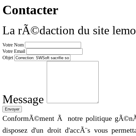
Contacter
La rÃ©daction du site lemo
Votre Nom
Votre Email
Objet
Message
ConformÃ©ment Ã notre politique gÃ©nÃ©
disposez d'un droit d'accÃ¨s vous perme