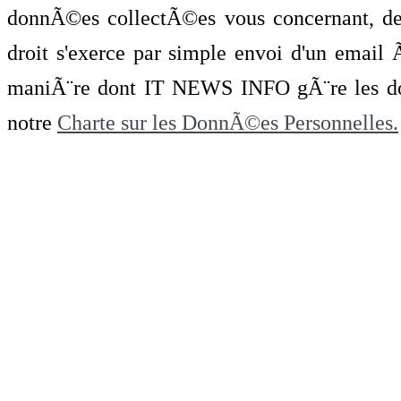
donnÃ©es collectÃ©es vous concernant, de 
droit s'exerce par simple envoi d'un emai
maniÃ¨re dont IT NEWS INFO gÃ¨re les do
notre
Charte sur les DonnÃ©es Personnelles.