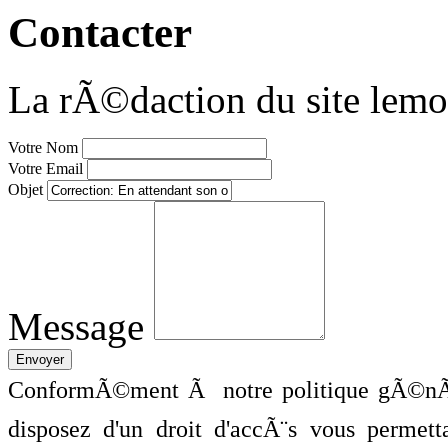
Contacter
La rÃ©daction du site lemo
Votre Nom
Votre Email
Objet
Message
ConformÃ©ment Ã notre politique gÃ©nÃ©
disposez d'un droit d'accÃ¨s vous perme