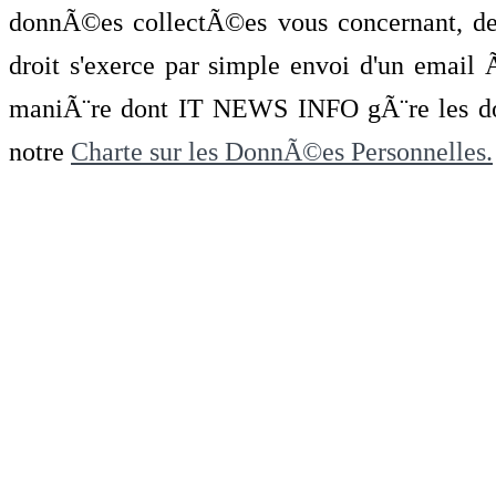
donnÃ©es collectÃ©es vous concernant, de 
droit s'exerce par simple envoi d'un emai
maniÃ¨re dont IT NEWS INFO gÃ¨re les do
notre
Charte sur les DonnÃ©es Personnelles.