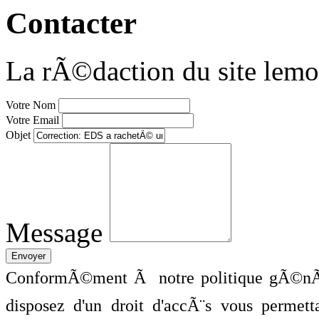
Contacter
La rÃ©daction du site lemo
Votre Nom
Votre Email
Objet
Message
ConformÃ©ment Ã notre politique gÃ©nÃ©
disposez d'un droit d'accÃ¨s vous perme