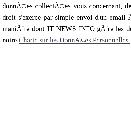
donnÃ©es collectÃ©es vous concernant, de 
droit s'exerce par simple envoi d'un emai
maniÃ¨re dont IT NEWS INFO gÃ¨re les do
notre
Charte sur les DonnÃ©es Personnelles.