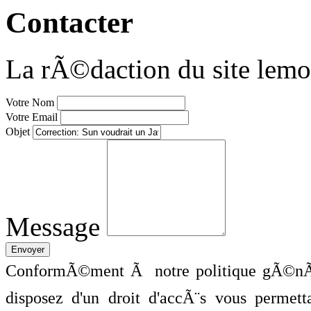
Contacter
La rÃ©daction du site lemo
Votre Nom
Votre Email
Objet
Message
ConformÃ©ment Ã notre politique gÃ©nÃ©
disposez d'un droit d'accÃ¨s vous perme