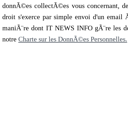
donnÃ©es collectÃ©es vous concernant, de 
droit s'exerce par simple envoi d'un emai
maniÃ¨re dont IT NEWS INFO gÃ¨re les do
notre
Charte sur les DonnÃ©es Personnelles.