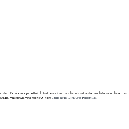
oit d'accÃ¨s vous permettant Ã tout moment de connaÃ®tre la nature des donnÃ©es collectÃ©es vous concern
nnelles, vous pouvez vous reporter Ã notre
Charte sur les DonnÃ©es Personnelles.