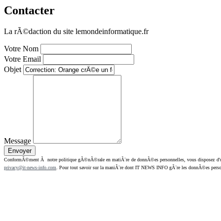
Contacter
La rÃ©daction du site lemondeinformatique.fr
Votre Nom
Votre Email
Objet
Message
ConformÃ©ment Ã notre politique gÃ©nÃ©rale en matiÃ¨re de donnÃ©es personnelles, vous disposez d'un dr
privacy@it-news-info.com
. Pour tout savoir sur la maniÃ¨re dont IT NEWS INFO gÃ¨re les donnÃ©es perso