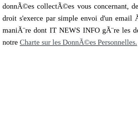
donnÃ©es collectÃ©es vous concernant, de 
droit s'exerce par simple envoi d'un emai
maniÃ¨re dont IT NEWS INFO gÃ¨re les do
notre
Charte sur les DonnÃ©es Personnelles.