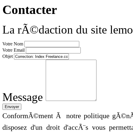
Contacter
La rÃ©daction du site lemo
Votre Nom
Votre Email
Objet
Message
ConformÃ©ment Ã notre politique gÃ©nÃ©
disposez d'un droit d'accÃ¨s vous perme