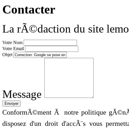
Contacter
La rÃ©daction du site lemo
Votre Nom
Votre Email
Objet
Message
ConformÃ©ment Ã notre politique gÃ©nÃ©
disposez d'un droit d'accÃ¨s vous perme