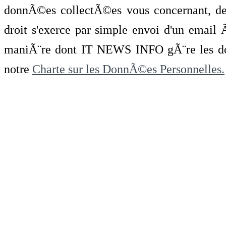
donnÃ©es collectÃ©es vous concernant, de 
droit s'exerce par simple envoi d'un emai
maniÃ¨re dont IT NEWS INFO gÃ¨re les do
notre
Charte sur les DonnÃ©es Personnelles.