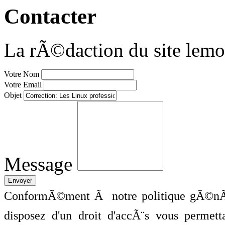
Contacter
La rÃ©daction du site lemo
Votre Nom
Votre Email
Objet
Message
ConformÃ©ment Ã notre politique gÃ©nÃ©
disposez d'un droit d'accÃ¨s vous perme