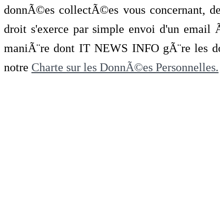
donnÃ©es collectÃ©es vous concernant, de 
droit s'exerce par simple envoi d'un emai
maniÃ¨re dont IT NEWS INFO gÃ¨re les do
notre
Charte sur les DonnÃ©es Personnelles.