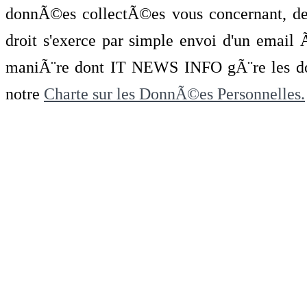
donnÃ©es collectÃ©es vous concernant, de 
droit s'exerce par simple envoi d'un emai
maniÃ¨re dont IT NEWS INFO gÃ¨re les do
notre
Charte sur les DonnÃ©es Personnelles.