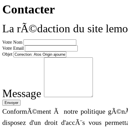
Contacter
La rÃ©daction du site lemo
Votre Nom
Votre Email
Objet
Message
ConformÃ©ment Ã notre politique gÃ©nÃ©
disposez d'un droit d'accÃ¨s vous perme