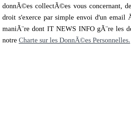
donnÃ©es collectÃ©es vous concernant, de 
droit s'exerce par simple envoi d'un emai
maniÃ¨re dont IT NEWS INFO gÃ¨re les do
notre
Charte sur les DonnÃ©es Personnelles.