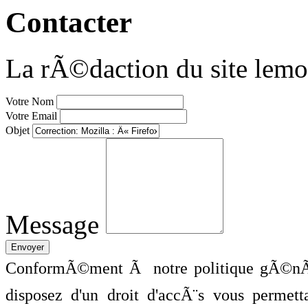
Contacter
La rÃ©daction du site lemo
Votre Nom
Votre Email
Objet
Message
ConformÃ©ment Ã notre politique gÃ©nÃ©
disposez d'un droit d'accÃ¨s vous perme