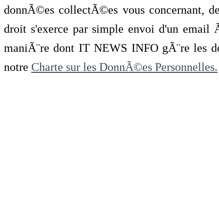
donnÃ©es collectÃ©es vous concernant, de 
droit s'exerce par simple envoi d'un emai
maniÃ¨re dont IT NEWS INFO gÃ¨re les do
notre
Charte sur les DonnÃ©es Personnelles.