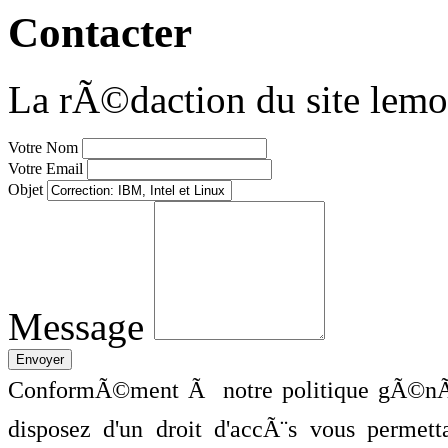
Contacter
La rÃ©daction du site lemo
Votre Nom
Votre Email
Objet
Message
ConformÃ©ment Ã notre politique gÃ©nÃ©
disposez d'un droit d'accÃ¨s vous perme