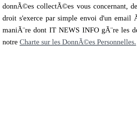
donnÃ©es collectÃ©es vous concernant, de 
droit s'exerce par simple envoi d'un emai
maniÃ¨re dont IT NEWS INFO gÃ¨re les do
notre
Charte sur les DonnÃ©es Personnelles.