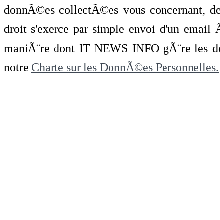
donnÃ©es collectÃ©es vous concernant, de 
droit s'exerce par simple envoi d'un emai
maniÃ¨re dont IT NEWS INFO gÃ¨re les do
notre
Charte sur les DonnÃ©es Personnelles.