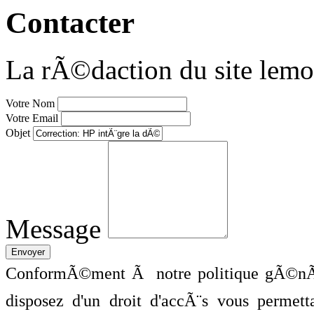
Contacter
La rÃ©daction du site lemo
Votre Nom
Votre Email
Objet
Message
ConformÃ©ment Ã notre politique gÃ©nÃ©
disposez d'un droit d'accÃ¨s vous perme