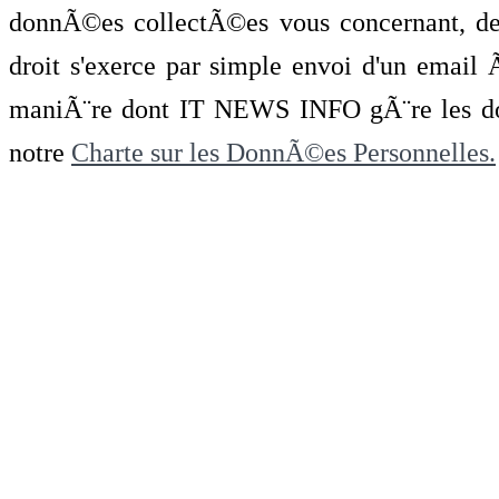
donnÃ©es collectÃ©es vous concernant, de 
droit s'exerce par simple envoi d'un emai
maniÃ¨re dont IT NEWS INFO gÃ¨re les do
notre
Charte sur les DonnÃ©es Personnelles.