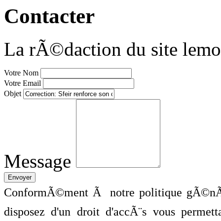
Contacter
La rÃ©daction du site lemo
Votre Nom
Votre Email
Objet
Message
ConformÃ©ment Ã notre politique gÃ©nÃ©
disposez d'un droit d'accÃ¨s vous perme