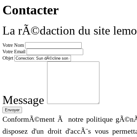
Contacter
La rÃ©daction du site lemo
Votre Nom
Votre Email
Objet
Message
ConformÃ©ment Ã notre politique gÃ©nÃ©
disposez d'un droit d'accÃ¨s vous perme