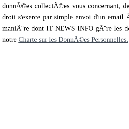
donnÃ©es collectÃ©es vous concernant, de 
droit s'exerce par simple envoi d'un emai
maniÃ¨re dont IT NEWS INFO gÃ¨re les do
notre
Charte sur les DonnÃ©es Personnelles.