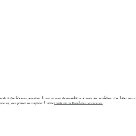
oit d'accÃ¨s vous permettant Ã tout moment de connaÃ®tre la nature des donnÃ©es collectÃ©es vous concern
nnelles, vous pouvez vous reporter Ã notre
Charte sur les DonnÃ©es Personnelles.