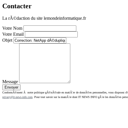
Contacter
La rÃ©daction du site lemondeinformatique.fr
Votre Nom
Votre Email
Objet
Message
ConformÃ©ment Ã notre politique gÃ©nÃ©rale en matiÃ¨re de donnÃ©es personnelles, vous disposez d'un dr
privacy@it-news-info.com
. Pour tout savoir sur la maniÃ¨re dont IT NEWS INFO gÃ¨re les donnÃ©es perso