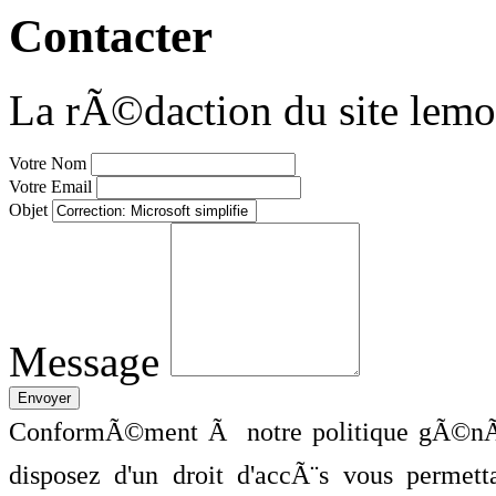
Contacter
La rÃ©daction du site lemo
Votre Nom
Votre Email
Objet
Message
ConformÃ©ment Ã notre politique gÃ©nÃ©
disposez d'un droit d'accÃ¨s vous perme