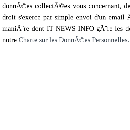
donnÃ©es collectÃ©es vous concernant, de 
droit s'exerce par simple envoi d'un emai
maniÃ¨re dont IT NEWS INFO gÃ¨re les do
notre
Charte sur les DonnÃ©es Personnelles.