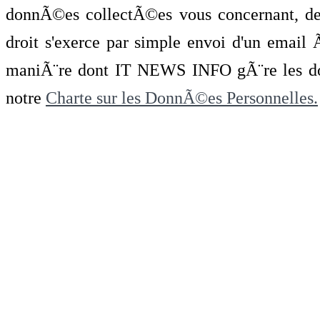
donnÃ©es collectÃ©es vous concernant, de 
droit s'exerce par simple envoi d'un emai
maniÃ¨re dont IT NEWS INFO gÃ¨re les do
notre
Charte sur les DonnÃ©es Personnelles.