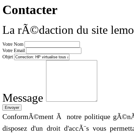
Contacter
La rÃ©daction du site lemo
Votre Nom
Votre Email
Objet
Message
ConformÃ©ment Ã notre politique gÃ©nÃ©
disposez d'un droit d'accÃ¨s vous perme