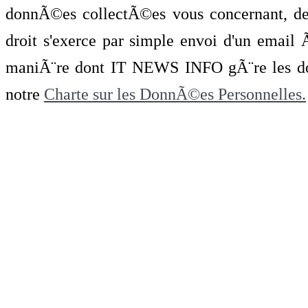
donnÃ©es collectÃ©es vous concernant, de 
droit s'exerce par simple envoi d'un emai
maniÃ¨re dont IT NEWS INFO gÃ¨re les do
notre
Charte sur les DonnÃ©es Personnelles.