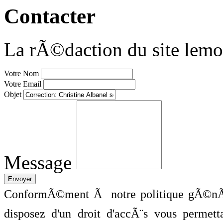
Contacter
La rÃ©daction du site lemo
Votre Nom
Votre Email
Objet
Message
ConformÃ©ment Ã notre politique gÃ©nÃ©
disposez d'un droit d'accÃ¨s vous perme