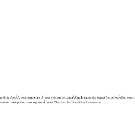
oit d'accÃ¨s vous permettant Ã tout moment de connaÃ®tre la nature des donnÃ©es collectÃ©es vous concern
nnelles, vous pouvez vous reporter Ã notre
Charte sur les DonnÃ©es Personnelles.