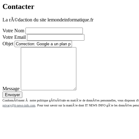
Contacter
La rÃ©daction du site lemondeinformatique.fr
Votre Nom
Votre Email
Objet
Message
ConformÃ©ment Ã notre politique gÃ©nÃ©rale en matiÃ¨re de donnÃ©es personnelles, vous disposez d'un dr
privacy@it-news-info.com
. Pour tout savoir sur la maniÃ¨re dont IT NEWS INFO gÃ¨re les donnÃ©es perso