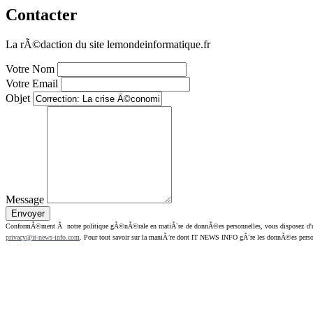
Contacter
La rÃ©daction du site lemondeinformatique.fr
Votre Nom
Votre Email
Objet
Message
ConformÃ©ment Ã notre politique gÃ©nÃ©rale en matiÃ¨re de donnÃ©es personnelles, vous disposez d'un dr
privacy@it-news-info.com
. Pour tout savoir sur la maniÃ¨re dont IT NEWS INFO gÃ¨re les donnÃ©es perso