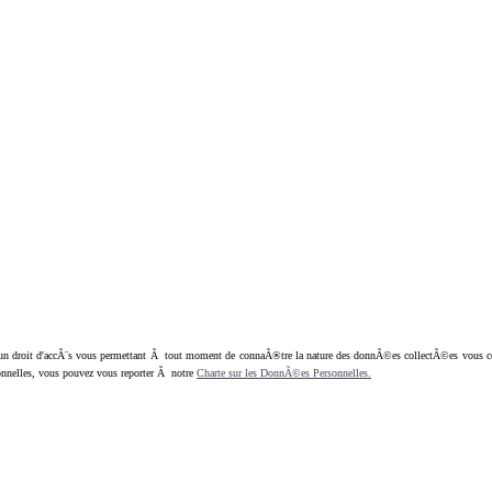
oit d'accÃ¨s vous permettant Ã tout moment de connaÃ®tre la nature des donnÃ©es collectÃ©es vous concern
nnelles, vous pouvez vous reporter Ã notre
Charte sur les DonnÃ©es Personnelles.