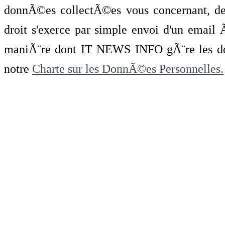
donnÃ©es collectÃ©es vous concernant, de 
droit s'exerce par simple envoi d'un emai
maniÃ¨re dont IT NEWS INFO gÃ¨re les do
notre
Charte sur les DonnÃ©es Personnelles.