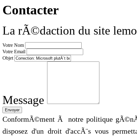
Contacter
La rÃ©daction du site lemo
Votre Nom
Votre Email
Objet
Message
ConformÃ©ment Ã notre politique gÃ©nÃ©
disposez d'un droit d'accÃ¨s vous perme