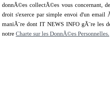
donnÃ©es collectÃ©es vous concernant, de 
droit s'exerce par simple envoi d'un emai
maniÃ¨re dont IT NEWS INFO gÃ¨re les do
notre
Charte sur les DonnÃ©es Personnelles.