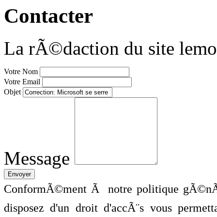
Contacter
La rÃ©daction du site lemo
Votre Nom
Votre Email
Objet
Message
ConformÃ©ment Ã notre politique gÃ©nÃ©
disposez d'un droit d'accÃ¨s vous perme