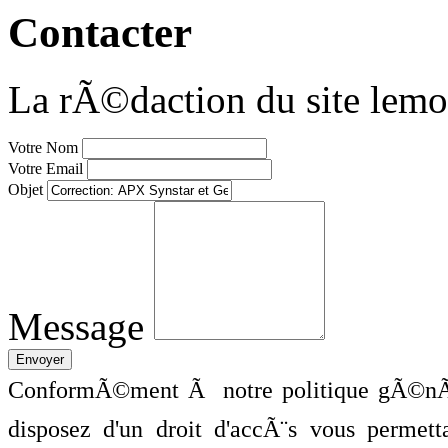
Contacter
La rÃ©daction du site lemo
Votre Nom
Votre Email
Objet
Message
ConformÃ©ment Ã notre politique gÃ©nÃ©
disposez d'un droit d'accÃ¨s vous perme