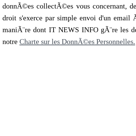
donnÃ©es collectÃ©es vous concernant, de 
droit s'exerce par simple envoi d'un emai
maniÃ¨re dont IT NEWS INFO gÃ¨re les do
notre
Charte sur les DonnÃ©es Personnelles.