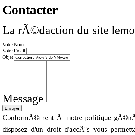
Contacter
La rÃ©daction du site lemo
Votre Nom
Votre Email
Objet
Message
ConformÃ©ment Ã notre politique gÃ©nÃ©
disposez d'un droit d'accÃ¨s vous perme