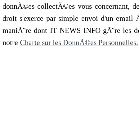
donnÃ©es collectÃ©es vous concernant, de 
droit s'exerce par simple envoi d'un emai
maniÃ¨re dont IT NEWS INFO gÃ¨re les do
notre
Charte sur les DonnÃ©es Personnelles.