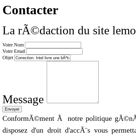
Contacter
La rÃ©daction du site lemo
Votre Nom
Votre Email
Objet
Message
ConformÃ©ment Ã notre politique gÃ©nÃ©
disposez d'un droit d'accÃ¨s vous perme