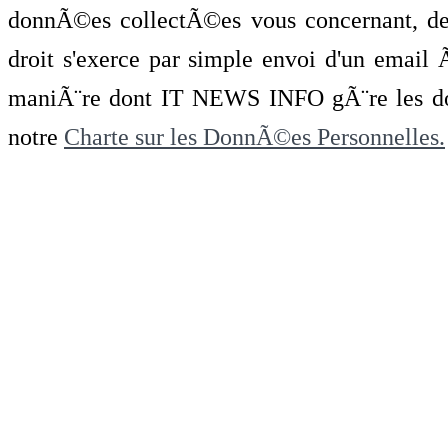
donnÃ©es collectÃ©es vous concernant, de 
droit s'exerce par simple envoi d'un emai
maniÃ¨re dont IT NEWS INFO gÃ¨re les do
notre
Charte sur les DonnÃ©es Personnelles.