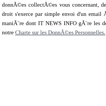
donnÃ©es collectÃ©es vous concernant, de 
droit s'exerce par simple envoi d'un emai
maniÃ¨re dont IT NEWS INFO gÃ¨re les do
notre
Charte sur les DonnÃ©es Personnelles.