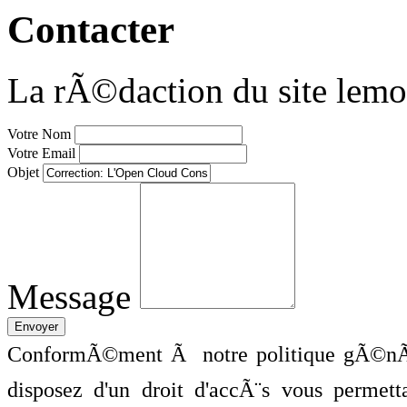
Contacter
La rÃ©daction du site lemo
Votre Nom
Votre Email
Objet
Message
ConformÃ©ment Ã notre politique gÃ©nÃ©
disposez d'un droit d'accÃ¨s vous perme