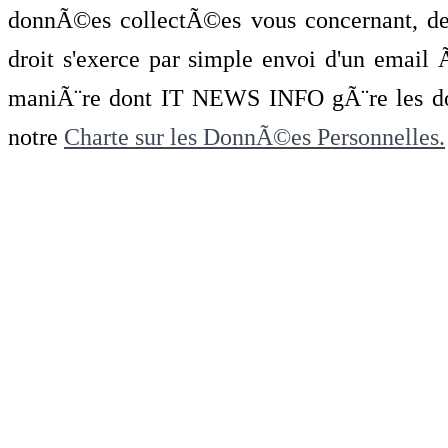
donnÃ©es collectÃ©es vous concernant, de 
droit s'exerce par simple envoi d'un emai
maniÃ¨re dont IT NEWS INFO gÃ¨re les do
notre
Charte sur les DonnÃ©es Personnelles.