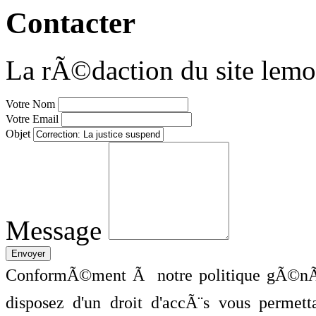
Contacter
La rÃ©daction du site lemo
Votre Nom
Votre Email
Objet
Message
ConformÃ©ment Ã notre politique gÃ©nÃ©
disposez d'un droit d'accÃ¨s vous perme