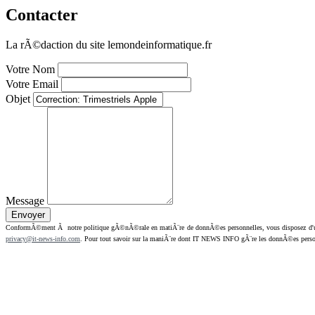
Contacter
La rÃ©daction du site lemondeinformatique.fr
Votre Nom
Votre Email
Objet
Message
ConformÃ©ment Ã notre politique gÃ©nÃ©rale en matiÃ¨re de donnÃ©es personnelles, vous disposez d'un dr
privacy@it-news-info.com
. Pour tout savoir sur la maniÃ¨re dont IT NEWS INFO gÃ¨re les donnÃ©es perso