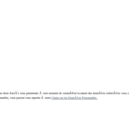
oit d'accÃ¨s vous permettant Ã tout moment de connaÃ®tre la nature des donnÃ©es collectÃ©es vous concern
nnelles, vous pouvez vous reporter Ã notre
Charte sur les DonnÃ©es Personnelles.