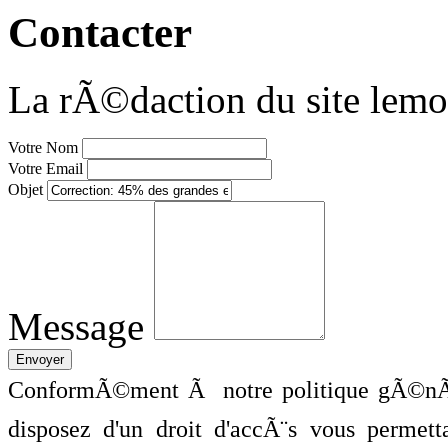
Contacter
La rÃ©daction du site lemo
Votre Nom
Votre Email
Objet
Message
ConformÃ©ment Ã notre politique gÃ©nÃ©
disposez d'un droit d'accÃ¨s vous perme