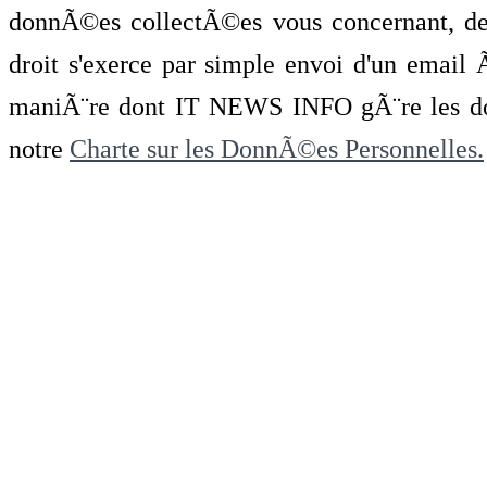
donnÃ©es collectÃ©es vous concernant, de 
droit s'exerce par simple envoi d'un emai
maniÃ¨re dont IT NEWS INFO gÃ¨re les do
notre
Charte sur les DonnÃ©es Personnelles.