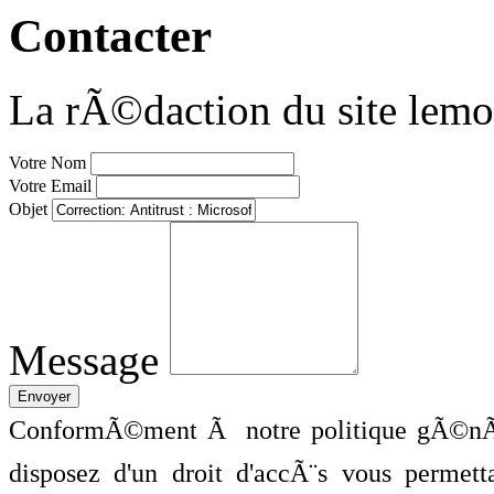
Contacter
La rÃ©daction du site lemo
Votre Nom
Votre Email
Objet
Message
ConformÃ©ment Ã notre politique gÃ©nÃ©
disposez d'un droit d'accÃ¨s vous perme