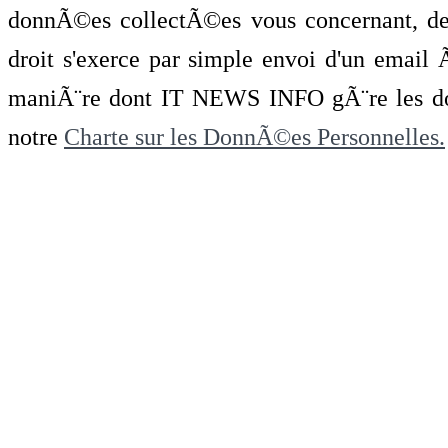
donnÃ©es collectÃ©es vous concernant, de 
droit s'exerce par simple envoi d'un emai
maniÃ¨re dont IT NEWS INFO gÃ¨re les do
notre
Charte sur les DonnÃ©es Personnelles.