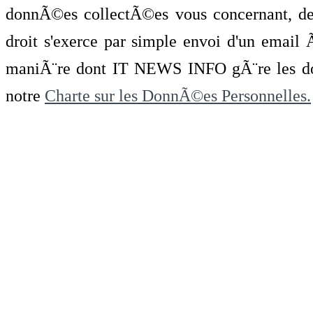
donnÃ©es collectÃ©es vous concernant, de 
droit s'exerce par simple envoi d'un emai
maniÃ¨re dont IT NEWS INFO gÃ¨re les do
notre
Charte sur les DonnÃ©es Personnelles.