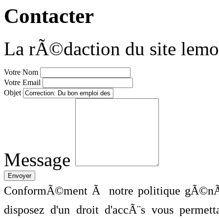
Contacter
La rÃ©daction du site lemo
Votre Nom
Votre Email
Objet
Message
ConformÃ©ment Ã notre politique gÃ©nÃ©
disposez d'un droit d'accÃ¨s vous perme