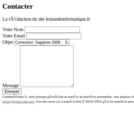
Contacter
La rÃ©daction du site lemondeinformatique.fr
Votre Nom
Votre Email
Objet
Message
ConformÃ©ment Ã notre politique gÃ©nÃ©rale en matiÃ¨re de donnÃ©es personnelles, vous disposez d'un dr
privacy@it-news-info.com
. Pour tout savoir sur la maniÃ¨re dont IT NEWS INFO gÃ¨re les donnÃ©es perso