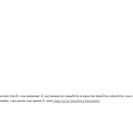
oit d'accÃ¨s vous permettant Ã tout moment de connaÃ®tre la nature des donnÃ©es collectÃ©es vous concern
nnelles, vous pouvez vous reporter Ã notre
Charte sur les DonnÃ©es Personnelles.