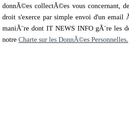
donnÃ©es collectÃ©es vous concernant, de 
droit s'exerce par simple envoi d'un emai
maniÃ¨re dont IT NEWS INFO gÃ¨re les do
notre
Charte sur les DonnÃ©es Personnelles.