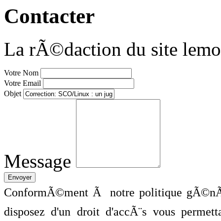
Contacter
La rÃ©daction du site lemo
Votre Nom
Votre Email
Objet
Message
ConformÃ©ment Ã notre politique gÃ©nÃ©
disposez d'un droit d'accÃ¨s vous perme