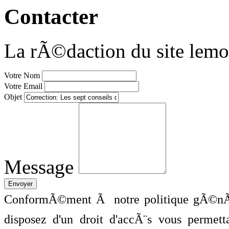
Contacter
La rÃ©daction du site lemo
Votre Nom
Votre Email
Objet
Message
ConformÃ©ment Ã notre politique gÃ©nÃ©
disposez d'un droit d'accÃ¨s vous perme