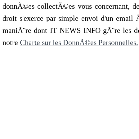
donnÃ©es collectÃ©es vous concernant, de 
droit s'exerce par simple envoi d'un emai
maniÃ¨re dont IT NEWS INFO gÃ¨re les do
notre
Charte sur les DonnÃ©es Personnelles.