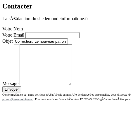
Contacter
La rÃ©daction du site lemondeinformatique.fr
Votre Nom
Votre Email
Objet
Message
ConformÃ©ment Ã notre politique gÃ©nÃ©rale en matiÃ¨re de donnÃ©es personnelles, vous disposez d'un dr
privacy@it-news-info.com
. Pour tout savoir sur la maniÃ¨re dont IT NEWS INFO gÃ¨re les donnÃ©es perso