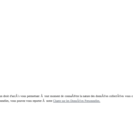
oit d'accÃ¨s vous permettant Ã tout moment de connaÃ®tre la nature des donnÃ©es collectÃ©es vous concern
nnelles, vous pouvez vous reporter Ã notre
Charte sur les DonnÃ©es Personnelles.